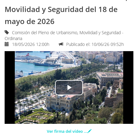
idioma
Movilidad y Seguridad del 18 de
mayo de 2026
Comisión del Pleno de Urbanismo, Movilidad y Seguridad -
Ordinaria
18/05/2026 12:00h
Publicado el: 10/06/26 09:52h
Play
Video
Ver firma del vídeo
...